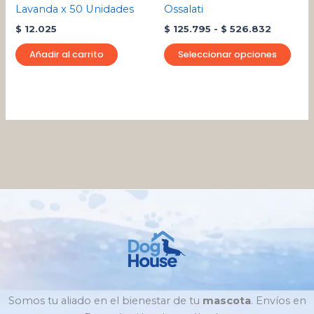
eleg
Lavanda x 50 Unidades
Ossalati
en
$
12.025
$
125.795
-
$
526.832
la
pági
Añadir al carrito
Seleccionar opciones
de
pro
Somos tu aliado en el bienestar de tu
mascota
. Envíos en