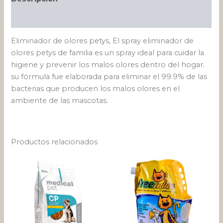
Valoraciones (1)
Eliminador de olores petys, El spray eliminador de
olores petys de familia es un spray ideal para cuidar la
higiene y prevenir los malos olores dentro del hogar.
su fórmula fue elaborada para eliminar el 99.9% de las
bacterias que producen los malos olores en el
ambiente de las mascotas.
Productos relacionados
Rango
Este
de
pro
precios:
desde
tien
$ 22.660
múlt
hasta
varia
$ 103.50
Las