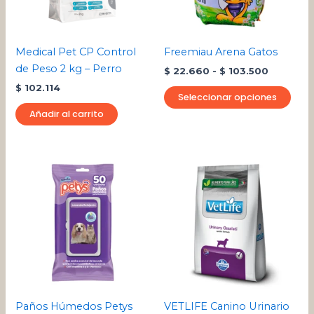
opci
se
pue
Medical Pet CP Control
Freemiau Arena Gatos
eleg
de Peso 2 kg – Perro
$
22.660
-
$
103.500
en
$
102.114
la
Seleccionar opciones
pági
Añadir al carrito
de
pro
Rango
Este
de
pro
precios:
desde
tien
$ 125.79
múlt
hasta
varia
$ 526.8
Las
opci
se
pue
Paños Húmedos Petys
VETLIFE Canino Urinario