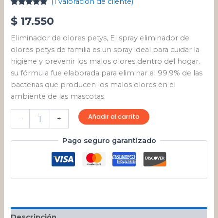
(
1
valoración de cliente)
Valorado
1
$
17.550
con
5.00
de
5 en base
a
valoración
Eliminador de olores petys, El spray eliminador de
de un
cliente
olores petys de familia es un spray ideal para cuidar la
higiene y prevenir los malos olores dentro del hogar.
su fórmula fue elaborada para eliminar el 99.9% de las
bacterias que producen los malos olores en el
ambiente de las mascotas.
Añadir al carrito
-
+
Pago seguro garantizado
Descripción