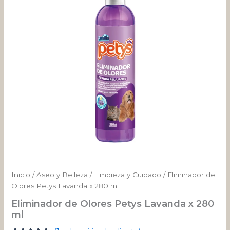
x
280
ml
cantidad
Inicio
/
Aseo y Belleza
/
Limpieza y Cuidado
/ Eliminador de
Olores Petys Lavanda x 280 ml
Eliminador de Olores Petys Lavanda x 280
ml