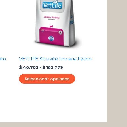
$ 40.703
múltiples
hasta
variantes.
$ 163.779
Las
opciones
se
pueden
elegir
en
ato
VETLIFE Struvite Urinaria Felino
la
$
40.703
-
$
163.779
página
de
Seleccionar opciones
producto