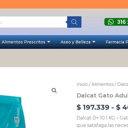
Alimentos Prescritos
Aseo y Belleza
Farmacia 
Dalcat
Inicio
/
Alimentos
/
Dalc
Gato
Dalcat Gato Adu
Adulto
Castrado
$
197.339
-
$
4
cantidad
Dalcat D+ 10.1 KG – G
que satisfaga las neces