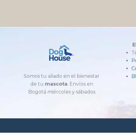
E
T
P
C
Somos tu aliado en el bienestar
B
de tu
mascota
. Envíos en
Bogotá miércoles y sábados
DOGHOUSE - Todos Los Derechos 