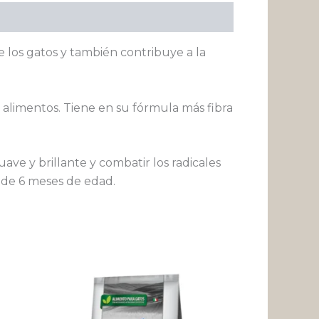
 los gatos y también contribuye a la
 alimentos. Tiene en su fórmula más fibra
ave y brillante y combatir los radicales
 de 6 meses de edad.
Rango
Este
de
producto
precios:
desde
tiene