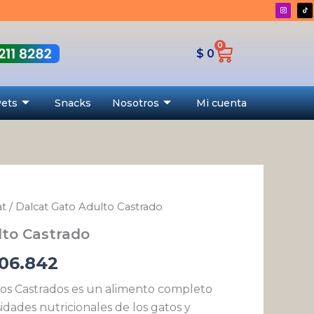
desde
$ 197.339
0
Cart
hasta
$
0
$ 406.842
Pets
Snacks
Nosotros
Mi cuenta
at
/ Dalcat Gato Adulto Castrado
Rango
lto Castrado
de
06.842
precios:
atos Castrados es un alimento completo
desde
idades nutricionales de los gatos y