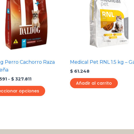
$ 149.591
múltiples
hasta
variantes.
$ 327.811
Las
opciones
se
pueden
elegir
en
g Perro Cachorro Raza
Medical Pet RNL 1.5 kg – G
la
eña
$
61.248
página
591
-
$
327.811
de
Añadir al carrito
producto
eccionar opciones