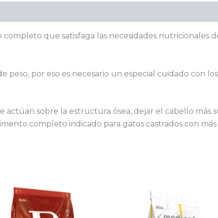
Valoraciones (0)
 completo que satisfaga las necesidades nutricionales de
e peso, por eso es necesario un especial cuidado con los
actúan sobre la estructura ósea, dejar el cabello más su
alimento completo indicado para gatos castrados con más
Rango
Este
de
producto
precios:
desde
tiene