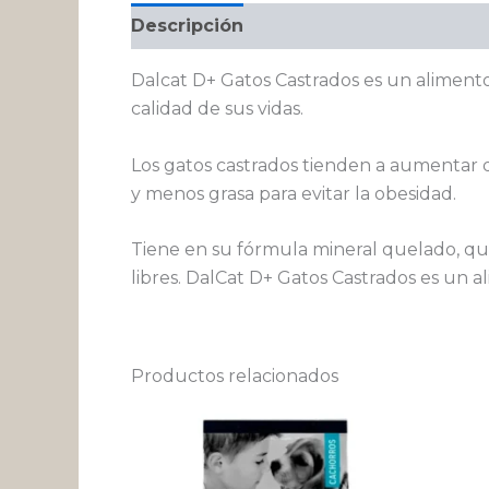
Descripción
Información adicional
Dalcat D+ Gatos Castrados es un alimento
calidad de sus vidas.
Los gatos castrados tienden a aumentar d
y menos grasa para evitar la obesidad.
Tiene en su fórmula mineral quelado, que 
libres. DalCat D+ Gatos Castrados es un 
Productos relacionados
Rango
Este
de
producto
precios:
desde
tiene