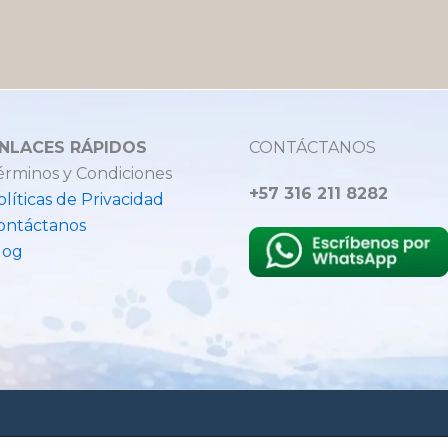
NLACES RÁPIDOS
CONTÁCTANOS
érminos y Condiciones
+57 316 211 8282
olíticas de Privacidad
ontáctanos
log
Hecho con amor para mascot
Reservados