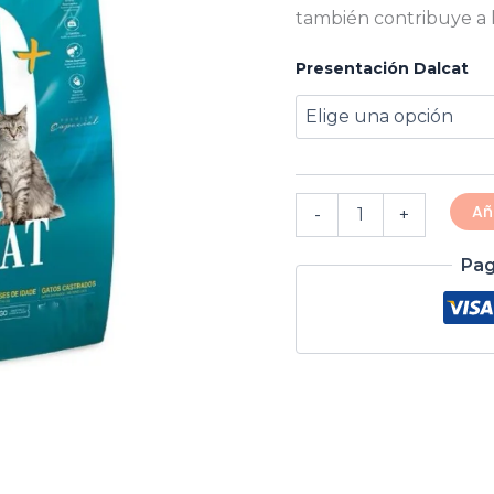
también contribuye a l
Presentación Dalcat
Añ
-
+
Pag