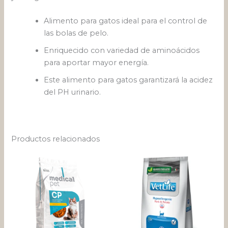
Alimento para gatos ideal para el control de
las bolas de pelo.
Enriquecido con variedad de aminoácidos
para aportar mayor energía.
Este alimento para gatos garantizará la acidez
del PH urinario.
Productos relacionados
Rango
Este
de
pro
precios:
desde
tien
$ 43.306
múlt
hasta
varia
$ 148.791
Las