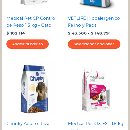
opci
se
pue
Medical Pet CP Control
VETLIFE Hipoalergénico
eleg
de Peso 1.5 kg – Gato
Felino y Papa
en
$
102.114
$
43.306
-
$
148.791
la
pági
Añadir al carrito
Seleccionar opciones
de
pro
Chunky Adulto Raza
Medical Pet OX EST 1.5 kg