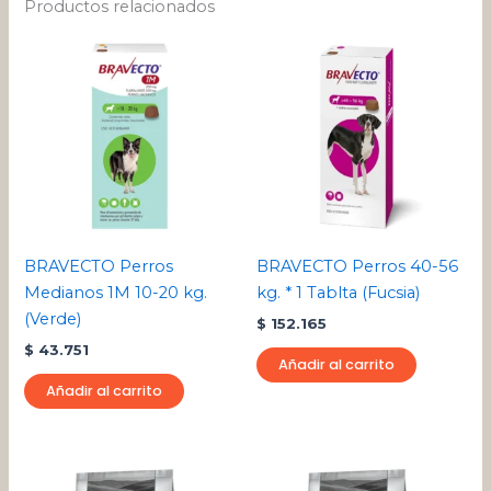
Productos relacionados
BRAVECTO Perros
BRAVECTO Perros 40-56
Medianos 1M 10-20 kg.
kg. * 1 Tablta (Fucsia)
(Verde)
$
152.165
$
43.751
Añadir al carrito
Añadir al carrito
Rango
Rango
Este
Este
de
de