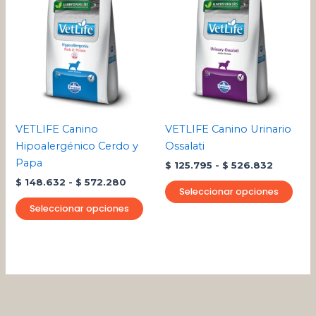
producto
pro
precios:
precios:
desde
tiene
desde
tien
$ 148.632
$ 125.79
múltiples
múlt
hasta
hasta
variantes.
varia
$ 572.280
$ 526.8
Las
Las
opciones
opci
se
se
pueden
pue
VETLIFE Canino
VETLIFE Canino Urinario
elegir
eleg
Hipoalergénico Cerdo y
Ossalati
en
en
Papa
$
125.795
-
$
526.832
la
la
$
148.632
-
$
572.280
página
pági
Seleccionar opciones
de
de
Seleccionar opciones
producto
pro