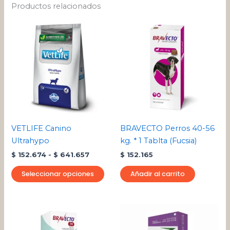
Productos relacionados
Rango
Este
de
producto
precios:
desde
tiene
$ 152.674
múltiples
hasta
variantes.
$ 641.657
Las
opciones
se
pueden
VETLIFE Canino
BRAVECTO Perros 40-56
elegir
Ultrahypo
kg. * 1 Tablta (Fucsia)
en
$
152.674
-
$
641.657
$
152.165
la
página
Seleccionar opciones
Añadir al carrito
de
producto
Rango
Este
de
pro
precios: