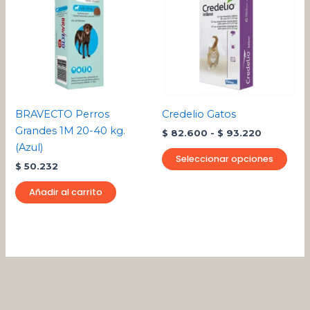
desde
tien
$ 82.600
múlt
hasta
varia
$ 93.220
Las
opci
se
pue
BRAVECTO Perros
Credelio Gatos
eleg
Grandes 1M 20-40 kg.
$
82.600
-
$
93.220
en
(Azul)
la
Seleccionar opciones
$
50.232
pági
de
Añadir al carrito
pro