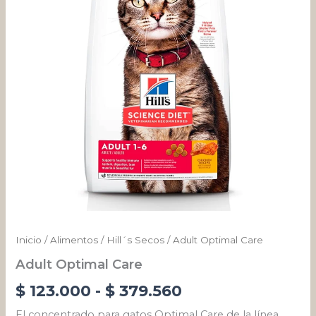
desde
$ 123.000
hasta
$ 379.560
Inicio
/
Alimentos
/
Hill´s Secos
/ Adult Optimal Care
Adult Optimal Care
$
123.000
-
$
379.560
El concentrado para gatos Optimal Care de la línea