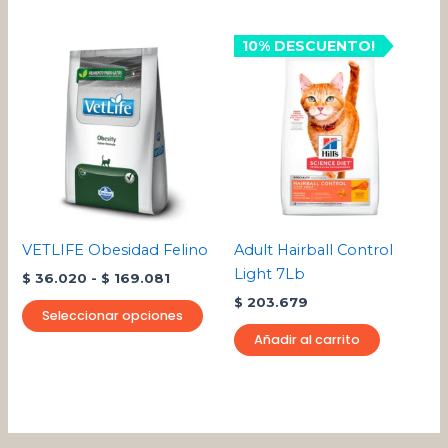
Rango
Este
10% DESCUENTO!
de
producto
precios:
desde
tiene
$ 36.020
múltiples
hasta
variantes.
$ 169.081
Las
opciones
se
pueden
VETLIFE Obesidad Felino
Adult Hairball Control
elegir
Light 7Lb
$
36.020
-
$
169.081
en
$
203.679
la
Seleccionar opciones
página
Añadir al carrito
de
producto