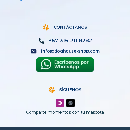
CONTÁCTANOS
+57 316 211 8282
info@doghouse-shop.com
SÍGUENOS
I
n
s
Comparte momentos con tu mascota
t
a
g
r
a